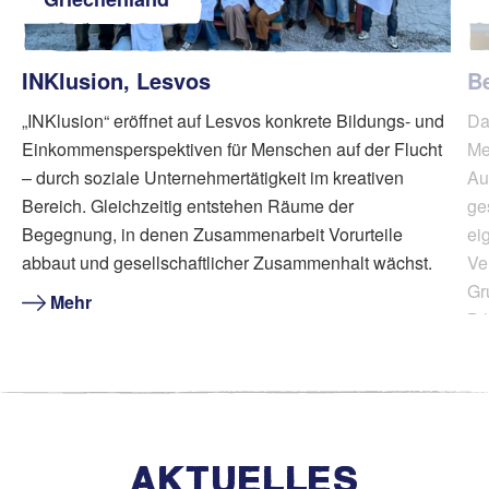
INKlusion, Lesvos
B
„INKlusion“ eröffnet auf Lesvos konkrete Bildungs- und
Da
Einkommensperspektiven für Menschen auf der Flucht
Me
– durch soziale Unternehmertätigkeit im kreativen
Au
Bereich. Gleichzeitig entstehen Räume der
ge
Begegnung, in denen Zusammenarbeit Vorurteile
ei
abbaut und gesellschaftlicher Zusammenhalt wächst.
Ve
Gr
Mehr
Bi
AKTUELLES