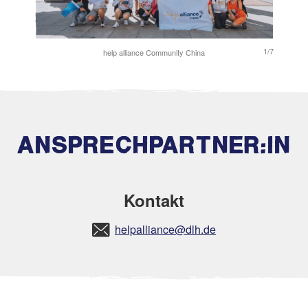
1/7
help alliance Community China
1/7
ANSPRECHPARTNER:IN
Kontakt
helpalliance@dlh.de