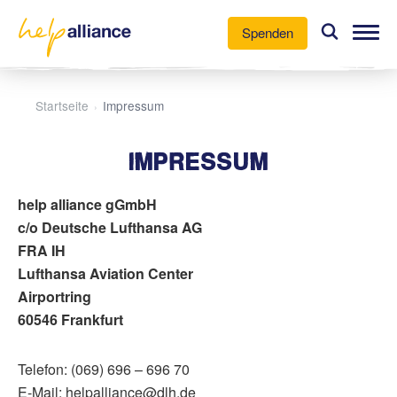
Spenden
Unsere Arbeit
Startseite
Impressum
›
Aktuelles
IMPRESSUM
Über uns
help alliance gGmbH
Mitmachen
c/o Deutsche Lufthansa AG
FRA IH
Lufthansa Aviation Center
Airportring
60546 Frankfurt
Telefon: (069) 696 – 696 70
E-Mail: helpalliance@dlh.de