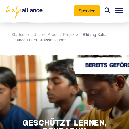
Spenden
Unsere Arbeit
Startseite
Unsere Arbeit
Projekte
Bildung Schafft
›
›
›
Chancen Fuer Strassenkinder
Aktuelles
Über uns
Mitmachen
GESCHÜTZT LERNEN,