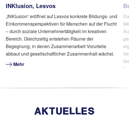
INKlusion, Lesvos
B
„INKlusion“ eröffnet auf Lesvos konkrete Bildungs- und
Da
Einkommensperspektiven für Menschen auf der Flucht
Me
– durch soziale Unternehmertätigkeit im kreativen
Au
Bereich. Gleichzeitig entstehen Räume der
ge
Begegnung, in denen Zusammenarbeit Vorurteile
ei
abbaut und gesellschaftlicher Zusammenhalt wächst.
Ve
Gr
Mehr
Bi
AKTUELLES