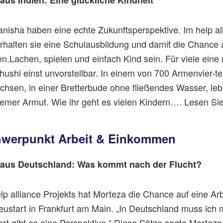
nisha haben eine echte Zukunftsperspektive. Im help all
erhalten sie eine Schulausbildung und damit die Chance 
n.Lachen, spielen und einfach Kind sein. Für viele eine
Khushi einst unvorstellbar. In einem von 700 Armenvier-te
chsen, in einer Bretterbude ohne fließendes Wasser, lebt
remer Armut. Wie ihr geht es vielen Kindern…. Lesen Sie 
hwerpunkt Arbeit & Einkommen
 aus Deutschland: Was kommt nach der Flucht?
elp alliance Projekts hat Morteza die Chance auf eine Arb
eustart in Frankfurt am Main. „In Deutschland muss ich 
rt gibt es eine Perspektive.“ Diese Sätze sagte Morteza 