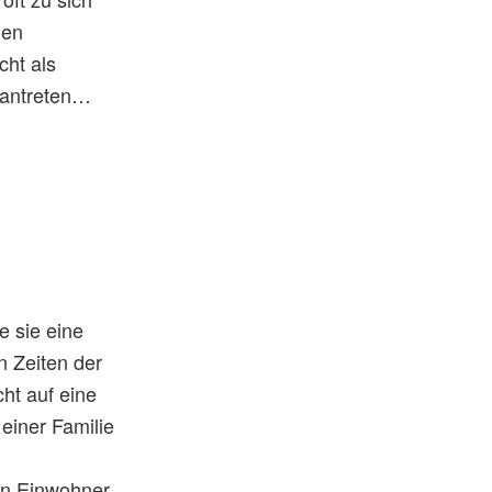
hen
cht als
 antreten…
e sie eine
n Zeiten der
ht auf eine
 einer Familie
nen Einwohner