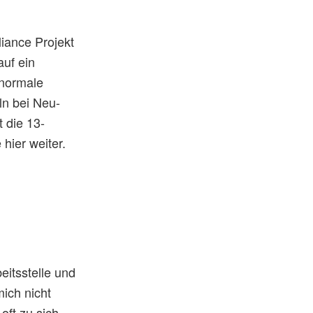
iance Projekt
auf ein
 normale
ln bei Neu-
 die 13-
hier weiter.
eitsstelle und
mich nicht
oft zu sich