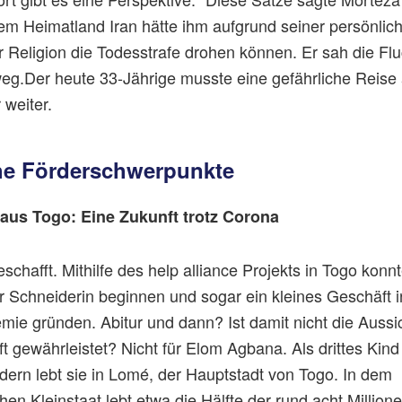
nem Heimatland Iran hätte ihm aufgrund seiner persönlic
r Religion die Todesstrafe drohen können. Er sah die Flu
eg.Der heute 33-Jährige musste eine gefährliche Reise
 weiter.
he Förderschwerpunkte
 aus Togo: Eine Zukunft trotz Corona
schafft. Mithilfe des help alliance Projekts in Togo konnt
r Schneiderin beginnen und sogar ein kleines Geschäft i
ie gründen. Abitur und dann? Ist damit nicht die Aussic
t gewährleistet? Nicht für Elom Agbana. Als drittes Kind
dern lebt sie in Lomé, der Hauptstadt von Togo. In dem
hen Kleinstaat lebt etwa die Hälfte der rund acht Millio