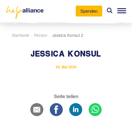
Spenden
Unsere Arbeit
Startseite
Person
Jessica Konsul 2
›
›
Aktuelles
JESSICA KONSUL
Über uns
29. Mai 2020
Mitmachen
Seite teilen