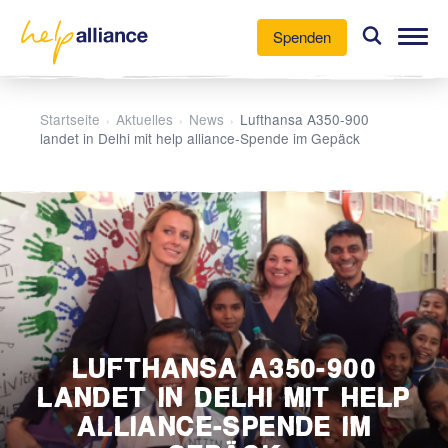
Spenden
Unsere Arbeit
Startseite
Aktuelles
News
Lufthansa A350-900
›
›
›
landet in Delhi mit help alliance-Spende im Gepäck
Aktuelles
Über uns
Mitmachen
LUFTHANSA A350-900
LANDET IN DELHI MIT HELP
ALLIANCE-SPENDE IM