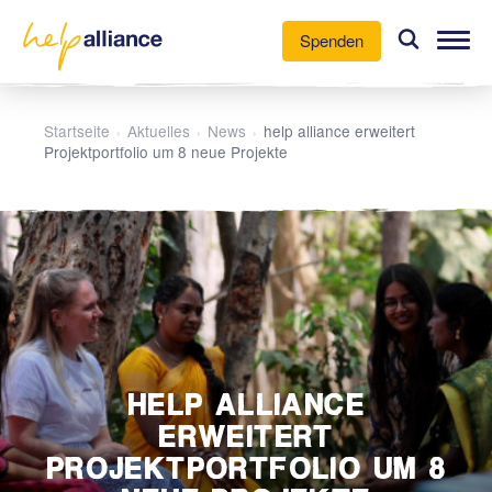
Spenden
Unsere Arbeit
Startseite
Aktuelles
News
help alliance erweitert
›
›
›
Projektportfolio um 8 neue Projekte
Aktuelles
Über uns
Mitmachen
HELP ALLIANCE
ERWEITERT
PROJEKTPORTFOLIO UM 8