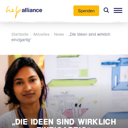
Spenden
Unsere Arbeit
Startseite
Aktuelles
News
„Die Ideen sind wirklich
›
›
›
einzigartig“
Aktuelles
Über uns
Mitmachen
„DIE IDEEN SIND WIRKLICH