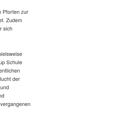
 Pforten zur
tet. Zudem
r sich
pielsweise
-up Schule
entlichen
lucht der
n und
nd
n vergangenen