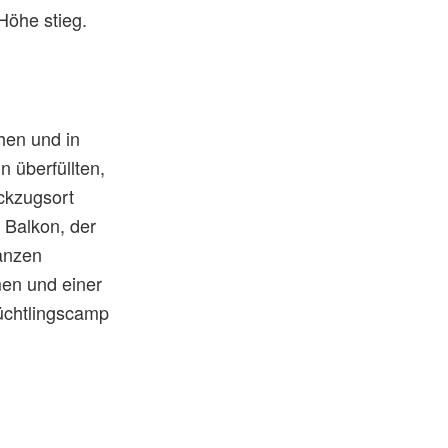
Höhe stieg.
hen und in
n überfüllten,
ckzugsort
r Balkon, der
lanzen
en und einer
lüchtlingscamp