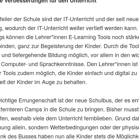
e Verbesserungen für den Unterricht
eiler der Schule sind der IT-Unterricht und der seit ne
, wodurch der IT-Unterricht weiter vertieft werden kann
gs können die Lehrer*innen E-Learning Tools noch stärk
binden, ganz zur Begeisterung der Kinder. Durch die Tool
und tiefergehende Bildung möglich, vor allem in den wi
 Computer- und Sprachkenntnisse. Den Lehrer*innen ist 
r Tools zudem möglich, die Kinder einfach und digital z
it der Kinder im Auge zu behalten.
wichtige Errungenschaft ist der neue Schulbus, der es er
tfernteren Camps in die Schule zu bringen. Bisher musst
fen, weshalb viele dem Unterricht fernblieben. Grund daf
rnung allein, sondern Wetterbedingungen oder der physi
ank des Busses haben nun alle Kinder stets die Möglichk