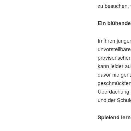
zu besuchen, 
Ein blühende
In ihren jung
unvorstellbare
provisorische
kann leider au
davor nie genu
geschmückten 
Überdachung a
und der Schule
Spielend le