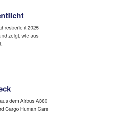
ntlicht
ahresbericht 2025
und zeigt, wie aus
t.
eck
n aus dem Airbus A380
und Cargo Human Care