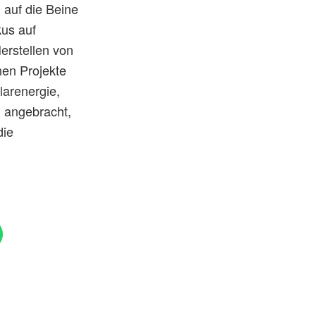
auf die Beine
kus auf
Herstellen von
hen Projekte
arenergie,
n angebracht,
die