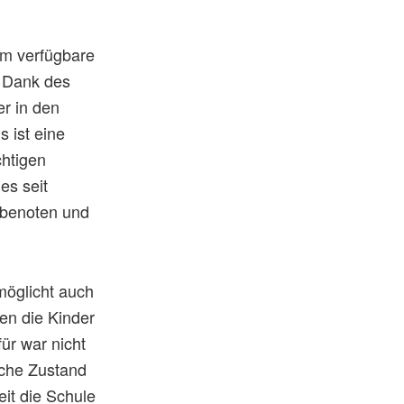
uem verfügbare
. Dank des
er in den
s ist eine
chtigen
es seit
u benoten und
möglicht auch
en die Kinder
ür war nicht
sche Zustand
eit die Schule