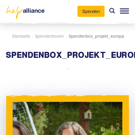
Spenden
Unsere Arbeit
Startseite
Spendenboxen
Spendenbox_projekt_europa
›
›
Aktuelles
SPENDENBOX_PROJEKT_EURO
Über uns
-
Mitmachen