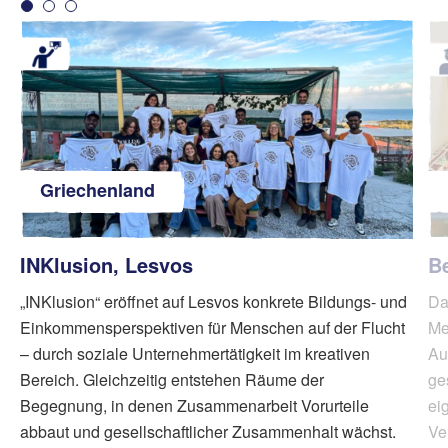
Griechenland
INKlusion, Lesvos
B
„INKlusion“ eröffnet auf Lesvos konkrete Bildungs- und
Da
Einkommensperspektiven für Menschen auf der Flucht
Me
– durch soziale Unternehmertätigkeit im kreativen
Au
Bereich. Gleichzeitig entstehen Räume der
ge
Begegnung, in denen Zusammenarbeit Vorurteile
ei
abbaut und gesellschaftlicher Zusammenhalt wächst.
Ve