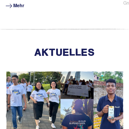
Gr
Mehr
Bi
AKTUELLES